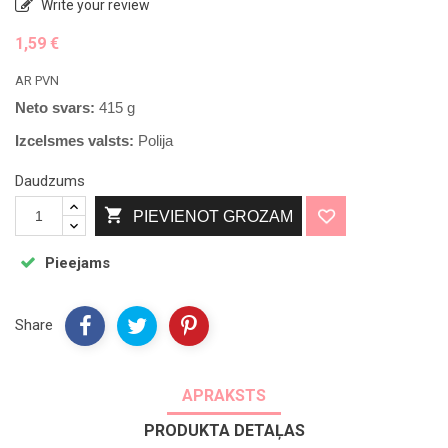
Write your review
Sausainiai
1,59 €
30€ sumo
AR PVN
Neto svars:
415 g
Izcelsmes valsts:
Polija
Atsii
Daudzums

PIEVIENOT GROZAM
Pieejams
Share
APRAKSTS
PRODUKTA DETAĻAS