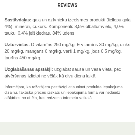
REVIEWS
Sastāvdaļas:
gaļa un dzīvnieku izcelsmes produkti (liellopu gaļa
4%), minerāli, cukurs. Komponenti: 8,5% olbaltumvielu, 4,0%
tauku, 0,4% jēlšķiedras, 84% ūdens.
Uzturvielas:
D vitamīns 250 mg/kg, E vitamīns 30 mg/kg, cinks
20 mg/kg, mangāns 6 mg/kg, varš 1 mg/kg, jods 0,5 mg/kg,
taurīns 450 mg/kg.
Uzglabāšanas apstākļi:
uzglabāt sausā un vēsā vietā, pēc
atvēršanas izlietot ne vēlāk kā divu dienu laikā.
Informējam, ka ražotājiem pastāvīgi atjauninot produkta iepakojuma
dizainu, faktiskā preces izskats un iepakojuma forma var nedaudz
atšķirties no attēla, kas redzams interneta veikalā.