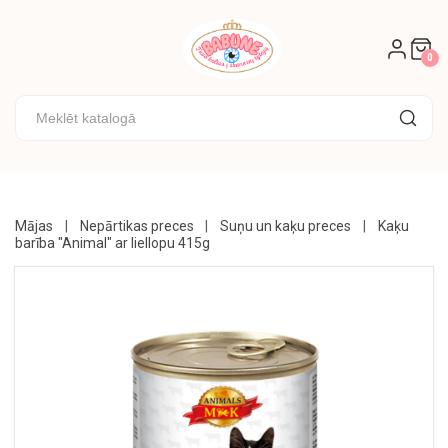
AKCIJAS
🌟
0
KONFEKTES
🍭
CEPUMI
🍪
KONDITOREJA
Mājas
Nepārtikas preces
Suņu un kaķu preces
Kaķu
barība "Animal" ar liellopu 415g
UZKODAS
DZĒRIENI
PĀRTIKAS
PREČU
KONSERVĒTS