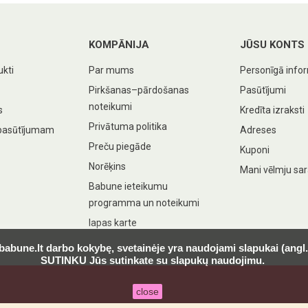
KOMPĀNIJA
JŪSU KONTS
ukti
Par mums
Personīgā info
Pirkšanas–pārdošanas
Pasūtījumi
noteikumi
s
Kredīta izraksti
Privātuma politika
pasūtījumam
Adreses
Preču piegāde
Kuponi
Norēķins
Mani vēlmju sar
Babune ieteikumu
programma un noteikumi
lapas karte
 babune.lt darbo kokybę, svetainėje yra naudojami slapukai (ang
SUTINKU Jūs sutinkate su slapukų naudojimu.
close