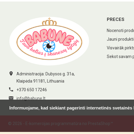
PRECES
Nocenoti prod
Jauni produkti
Visvairāk pirkt
Sekot savam 

Administracija: Dubysos g. 31a,
Klaipėda 91181, Lithuania

+370 650 17246

info@babune.lt
Informuojame, kad siekiant pagerinti internetinės svetainės
© 2026 - E-komercijas programmatūra no PrestaShop™