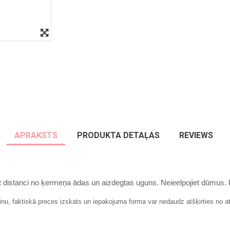
APRAKSTS
PRODUKTA DETAĻAS
REVIEWS
iet distanci no ķermeņa ādas un aizdegtas uguns. Neieelpojiet dūmus
inu, faktiskā preces izskats un iepakojuma forma var nedaudz atšķirties no at