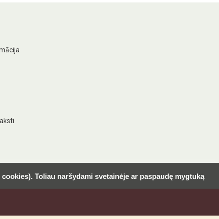
rmācija
aksti
l. cookies). Toliau naršydami svetainėje ar paspaudę mygtuką