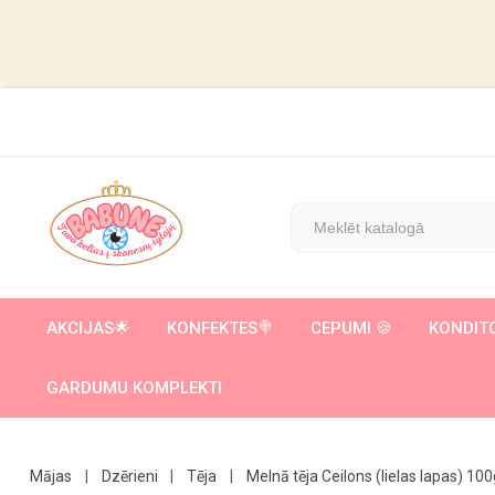
AKCIJAS🌟
KONFEKTES🍭
CEPUMI 🍪
KONDIT
GARDUMU KOMPLEKTI
MARMELĀDES / ŽELEJAS KONFEKTES
DAŽĀDI SALDUMI AR ROTAĻLIETU / CUKURA VATE
VAFELES/ VAFEĻU T
KAKAO KRĒMI /
Mājas
Dzērieni
Tēja
Melnā tēja Ceilons (lielas lapas) 100