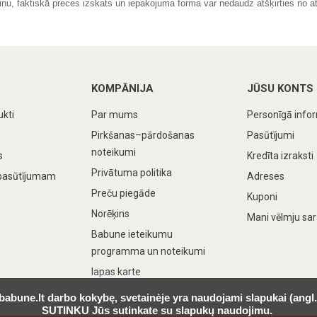
inu, faktiskā preces izskats un iepakojuma forma var nedaudz atšķirties no at
KOMPĀNIJA
JŪSU KONTS
ukti
Par mums
Personīgā info
Pirkšanas–pārdošanas
Pasūtījumi
noteikumi
s
Kredīta izraksti
Privātuma politika
pasūtījumam
Adreses
Preču piegāde
Kuponi
Norēķins
Mani vēlmju sar
Babune ieteikumu
programma un noteikumi
lapas karte
 babune.lt darbo kokybę, svetainėje yra naudojami slapukai (ang
SUTINKU Jūs sutinkate su slapukų naudojimu.