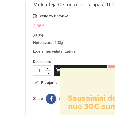
Melnā tēja Ceilons (lielas lapas) 10
Write your review
2,98 €
AR PVN
Neto svars:
100g
Izcelsmes valsts:
Latvija
Daudzums

PIEVIENOT GROZAM
Pieejams
ainiai dovanų,
Share
 30€ sumos!