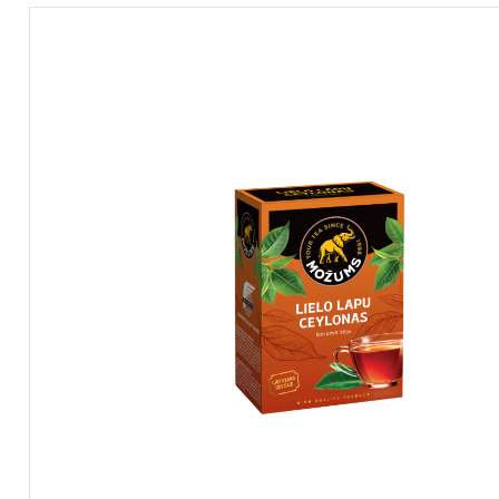
Saus
nuo