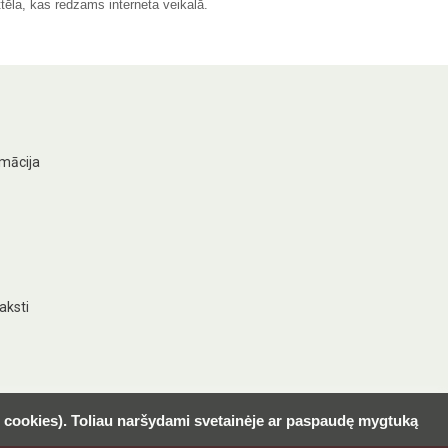
tēla, kas redzams interneta veikalā.
rmācija
aksti
l. cookies). Toliau naršydami svetainėje ar paspaudę mygtuką