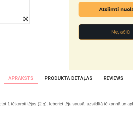
Atsiimti nuolaidą
Ne, ačiū
APRAKSTS
PRODUKTA DETAĻAS
REVIEWS
t 1 tējkaroti tējas (2 g). Ieberiet tēju sausā, uzsildītā tējkannā un aple