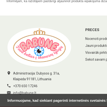
Informējam, ka ražotājiem pastāvīgi atjauninot produkta iepakojuma diza
PRECES
Nocenoti prod
Jauni produkti
Visvairāk pirkt
Sekot savam 

Administracija: Dubysos g. 31a,
Klaipėda 91181, Lithuania

+370 650 17246

info@babune.lt
Informuojame, kad siekiant pagerinti internetinės svetainės