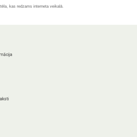
tēla, kas redzams interneta veikalā.
rmācija
aksti