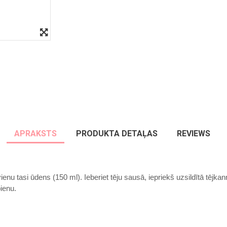
APRAKSTS
PRODUKTA DETAĻAS
REVIEWS
vienu tasi ūdens (150 ml). Ieberiet tēju sausā, iepriekš uzsildītā tējkann
pienu.