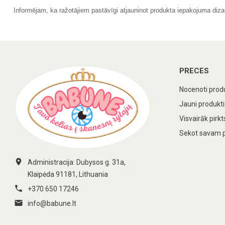
Informējam, ka ražotājiem pastāvīgi atjauninot produkta iepakojuma diza
PRECES
Nocenoti prod
Jauni produkti
Visvairāk pirkt
Sekot savam 

Administracija: Dubysos g. 31a,
Klaipėda 91181, Lithuania

+370 650 17246

info@babune.lt