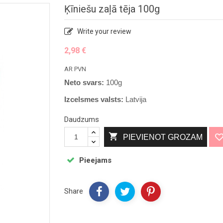
Ķīniešu zaļā tēja 100g
Write your review
2,98 €
AR PVN
Neto svars:
100g
Izcelsmes valsts:
Latvija
Daudzums

PIEVIENOT GROZAM
Pieejams
Share