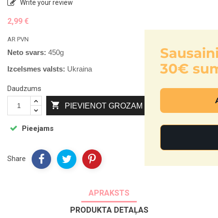
Write your review
2,99 €
AR PVN
Sausainiai dovanų,
Neto svars:
450g
30€ sumos!
Izcelsmes valsts:
Ukraina
Daudzums
Atsiimti nuolaidą

PIEVIENOT GROZAM
Pieejams
Ne, ačiū
Share
APRAKSTS
PRODUKTA DETAĻAS