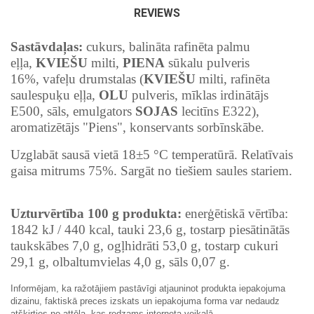
REVIEWS
Sastāvdaļas:
cukurs, balināta rafinēta palmu
eļļa,
KVIEŠU
milti,
PIENA
sūkalu pulveris
16%
,
vafeļu drumstalas (
KVIEŠU
milti, rafinēta
saulespuķu eļļa,
OLU
pulveris, mīklas irdinātājs
E500, sāls, emulgators
SOJAS
lecitīns E322),
aromatizētājs "Piens", konservants sorbīnskābe.
Uzglabāt sausā vietā 18±5 °C temperatūrā. Relatīvais
gaisa mitrums 75%. Sargāt no tiešiem saules stariem.
Uzturvērtība 100 g produkta:
enerģētiskā vērtība:
1842 kJ / 440 kcal, tauki 23,6 g, tostarp piesātinātās
taukskābes 7,0 g, ogļhidrāti 53,0 g, tostarp cukuri
29,1 g, olbaltumvielas 4,0 g, sāls 0,07 g.
Informējam, ka ražotājiem pastāvīgi atjauninot produkta iepakojuma
dizainu, faktiskā preces izskats un iepakojuma forma var nedaudz
atšķirties no attēla, kas redzams interneta veikalā.