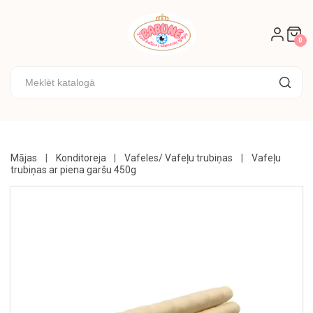
AKCIJAS
🌟
0
KONFEKTES
🍭
CEPUMI
🍪
KONDITOREJA
Mājas
Konditoreja
Vafeles/ Vafeļu trubiņas
Vafeļu
trubiņas ar piena garšu 450g
UZKODAS
DZĒRIENI
PĀRTIKAS
PREČU
KONSERVĒTS