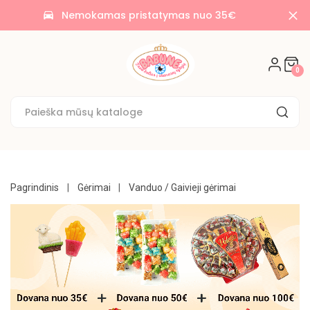
AKCIJOS
Nemokamas pristatymas nuo 35€
time_to_leave
🌟
SALDAINIAI
0
🍭
SAUSAINIAI
🍪
KONDITERIJA
UŽKANDŽIAI
Pagrindinis
Gėrimai
Vanduo / Gaivieji gėrimai
GĖRIMAI
BAKALĖJA
KONSERVUOTA
NE