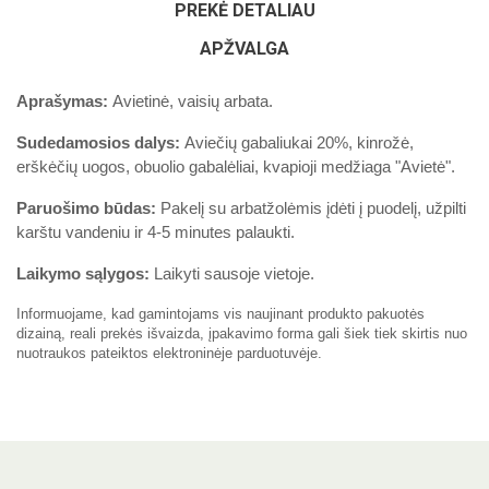
PREKĖ DETALIAU
APŽVALGA
Aprašymas:
Avietinė, vaisių arbata.
Sudedamosios dalys:
Aviečių gabaliukai 20%, kinrožė,
erškėčių uogos, obuolio gabalėliai, kvapioji medžiaga "Avietė".
Paruošimo būdas:
Pakelį su arbatžolėmis įdėti į puodelį, užpilti
karštu vandeniu ir 4-5 minutes palaukti.
Laikymo sąlygos:
Laikyti sausoje vietoje.
Informuojame, kad gamintojams vis naujinant produkto pakuotės
dizainą, reali prekės išvaizda, įpakavimo forma gali šiek tiek skirtis nuo
nuotraukos pateiktos elektroninėje parduotuvėje.