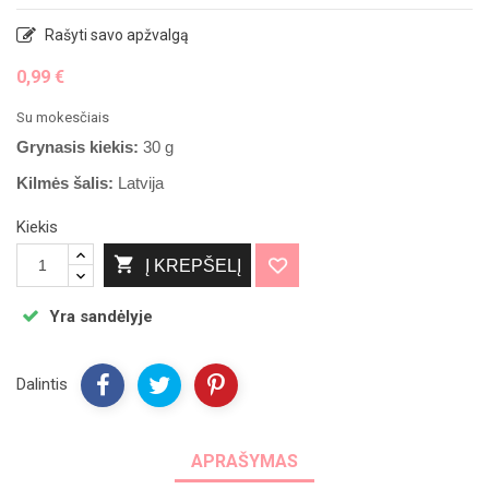
Rašyti savo apžvalgą
0,99 €
Su mokesčiais
Grynasis kiekis:
30 g
Kilmės šalis:
Latvija
Kiekis

Į KREPŠELĮ
Yra sandėlyje
Dalintis
APRAŠYMAS