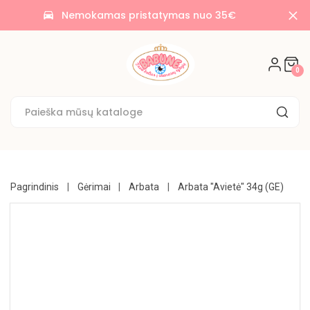
AKCIJOS
Nemokamas pristatymas nuo 35€
time_to_leave
🌟
SALDAINIAI
0
🍭
SAUSAINIAI
🍪
KONDITERIJA
UŽKANDŽIAI
Pagrindinis
Gėrimai
Arbata
Arbata "Avietė" 34g (GE)
GĖRIMAI
BAKALĖJA
KONSERVUOTA
NE