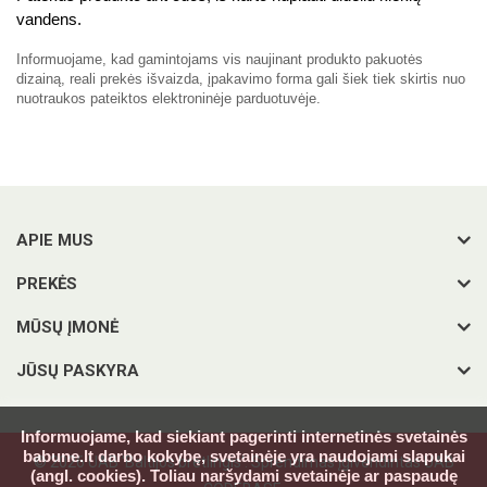
vandens.
Informuojame, kad gamintojams vis naujinant produkto pakuotės
dizainą, reali prekės išvaizda, įpakavimo forma gali šiek tiek skirtis nuo
nuotraukos pateiktos elektroninėje parduotuvėje.
APIE MUS
PREKĖS
MŪSŲ ĮMONĖ
JŪSŲ PASKYRA
Informuojame, kad siekiant pagerinti internetinės svetainės
babune.lt darbo kokybę, svetainėje yra naudojami slapukai
© 2026 UAB 'Baltijos bretlingis'. Sprendimas įgivendintas UAB
(angl. cookies). Toliau naršydami svetainėje ar paspaudę