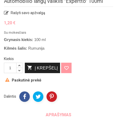
Automobilio langų valiklis "Expertto" 100ml
Rašyti savo apžvalgą
1,20 €
Su mokesčiais
Grynasis kiekis:
100 ml
Kilmės šalis:
Rumunija
Kiekis

Į KREPŠELĮ
Paskutinė prekė
Dalintis
APRAŠYMAS