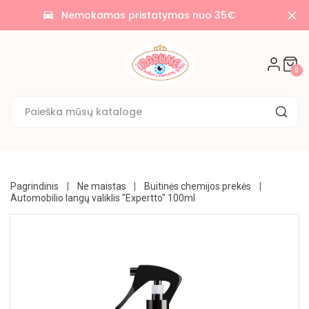
AKCIJOS
Nemokamas pristatymas nuo 35€
time_to_leave
🌟
SALDAINIAI
0
🍭
SAUSAINIAI
🍪
KONDITERIJA
UŽKANDŽIAI
Pagrindinis
Ne maistas
Buitinės chemijos prekės
Automobilio langų valiklis "Expertto" 100ml
GĖRIMAI
BAKALĖJA
KONSERVUOTA
NE