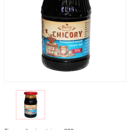
MAISTAS
RINKINIAI
🎁