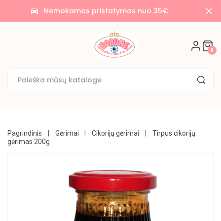
AKCIJOS
Nemokamas pristatymas nuo 35€
time_to_leave
🌟
SALDAINIAI
0
🍭
SAUSAINIAI
🍪
KONDITERIJA
UŽKANDŽIAI
Pagrindinis
Gėrimai
Cikorijų gėrimai
Tirpus cikorijų
gėrimas 200g
GĖRIMAI
BAKALĖJA
KONSERVUOTA
NE