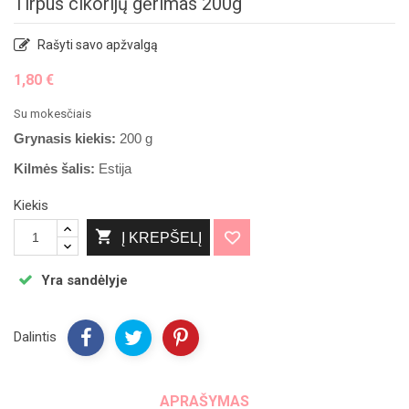
Tirpus cikorijų gėrimas 200g
Rašyti savo apžvalgą
1,80 €
Su mokesčiais
Grynasis kiekis:
200 g
Kilmės šalis:
Estija
Kiekis

Į KREPŠELĮ
Yra sandėlyje
Dalintis
APRAŠYMAS