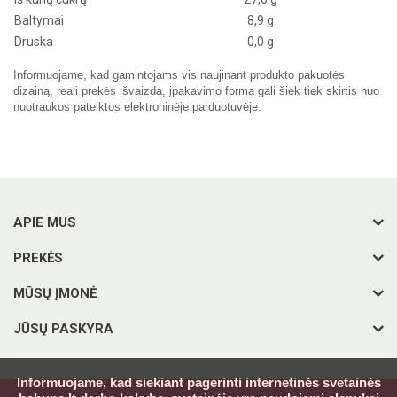
Baltymai
8,9 g
Druska
0,0 g
Informuojame, kad gamintojams vis naujinant produkto pakuotės
dizainą, reali prekės išvaizda, įpakavimo forma gali šiek tiek skirtis nuo
nuotraukos pateiktos elektroninėje parduotuvėje.
APIE MUS
PREKĖS
MŪSŲ ĮMONĖ
JŪSŲ PASKYRA
Informuojame, kad siekiant pagerinti internetinės svetainės