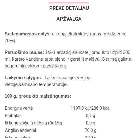
PREKĖ DETALIAU
APŽVALGA
Sudedamosios dalys:
cikorijų ekstraktas (saus. medž. min.
70%).
Paruošimo būdas:
1/2-1 arbatinį šaukštelį produkto užpilti 200
ml. karšto vandens arba pieno ir gerai išmaišyti. Gėrimą galima
pagardinti cukrumi pagal skonį.
Laikymo sąlygos:
Laikyti sausoje, vėsioje
vietoje,
kambario
temperat
ū
roje.
100 g. produkto maistingumas:
Energinė vertė
1197,0 kJ/286,0 kcal
Riebalai
0,1 g
Iš kurių sočiųjų riebalų rūgščių
0,0 g
Angliavandeniai
70,0 g
Iš kurių cukrų
27,0 g