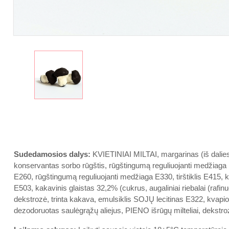
Sudedamosios dalys:
KVIETINIAI MILTAI, margarinas (iš dalies h
konservantas sorbo rūgštis, rūgštingumą reguliuojanti medžiaga 
E260, rūgštingumą reguliuojanti medžiaga E330, tirštiklis E415,
E503, kakavinis glaistas 32,2% (cukrus, augaliniai riebalai (rafin
dekstrozė, trinta kakava, emulsiklis SOJŲ lecitinas E322, kvapios
dezodoruotas saulėgrąžų aliejus, PIENO išrūgų milteliai, dekstr