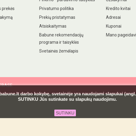
 prekės
Privatumo politika
Kredito kvitai
sakymą
Prekių pristatymas
Adresai
Atsiskaitymas
Kuponai
Babune rekomendacijų
Mano pageidav
programa ir taisyklės
Svetainės žemėlapis
DEBASE.
 babune.lt darbo kokybę, svetainėje yra naudojami slapukai (ang
SUTINKU Jūs sutinkate su slapukų naudojimu.
SUTINKU