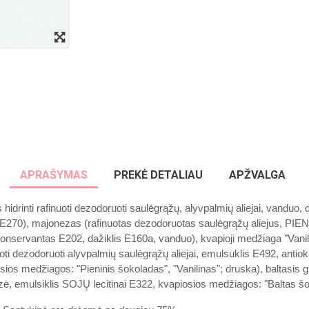
Sausainiai dovanų, nu
30€ sumos!
Atsiimti nuolaidą
APRAŠYMAS
PREKĖ DETALIAU
APŽVALGA
Ne, ačiū
idrinti rafinuoti dezodoruoti saulėgrąžų, alyvpalmių aliejai, vanduo, 
E270), majonezas (rafinuotas dezodoruotas saulėgrąžų aliejus, PIENO
 konservantas E202, dažiklis E160a, vanduo), kvapioji medžiaga "Van
uoti dezodoruoti alyvpalmių saulėgrąžų aliejai, emulsuklis E492, antiok
ios medžiagos: "Pieninis šokoladas", "Vanilinas"; druska), baltasis gl
ozė, emulsiklis SOJŲ lecitinai E322, kvapiosios medžiagos: "Baltas šo