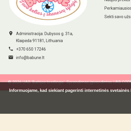
Perkamiausios
Sekti savo už

Administracija: Dubysos g. 31a,
Klaipėda 91181, Lithuania

+370 650 17246

info@babune.lt
© 2026 UAB 'Baltijos bretlingis'. Sprendimas įgivendintas UAB CO
Informuojame, kad siekiant pagerinti internetinės svetainės