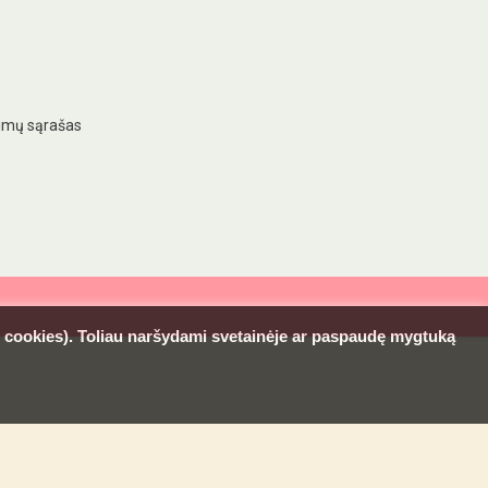
imų sąrašas
l. cookies). Toliau naršydami svetainėje ar paspaudę mygtuką