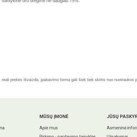
. Santykinė oro drėgmė ne daugiau 75%.
eali prekės išvaizda, įpakavimo forma gali šiek tiek skirtis nuo nuotraukos 
MŪSŲ ĮMONĖ
JŪSŲ PASKY
ina
Apie mus
Asmeninė infor
Pirkimo - pardavimo taisyklės
Užsakymai