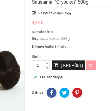
Sausainiai "Grybukai" 500g
Rašyti savo apžvalgą
4,99 €
Su mokesčiais
Grynasis kiekis:
500 g
Kilmės šalis:
Ukraina
Kiekis

Į KREPŠELĮ
Yra sandėlyje
Dalintis