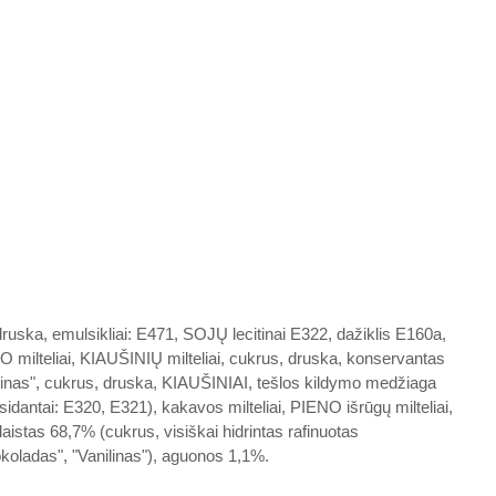
o
druska, emulsikliai: E471, SOJŲ lecitinai E322, dažiklis E160a,
 milteliai, KIAUŠINIŲ milteliai, cukrus, druska, konservantas
ilinas", cukrus, druska, KIAUŠINIAI, tešlos kildymo medžiaga
sidantai: E320, E321), kakavos milteliai, PIENO išrūgų milteliai,
aistas 68,7% (cukrus, visiškai hidrintas rafinuotas
koladas", "Vanilinas"), aguonos 1,1%.