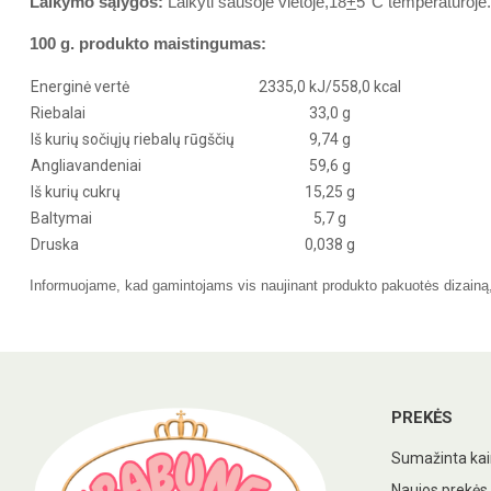
Laikymo sąlygos:
Laikyti sausoje vietoje,18
+
5°C temperatūroje
100 g. produkto maistingumas:
Energinė vertė
2335,0 kJ/558,0 kcal
Riebalai
33,0 g
Iš kurių sočiųjų riebalų rūgščių
9,74 g
Angliavandeniai
59,6 g
Iš kurių cukrų
15,25 g
Baltymai
5,7 g
Druska
0,038 g
Informuojame, kad gamintojams vis naujinant produkto pakuotės dizainą, r
PREKĖS
Sumažinta ka
Naujos prekės