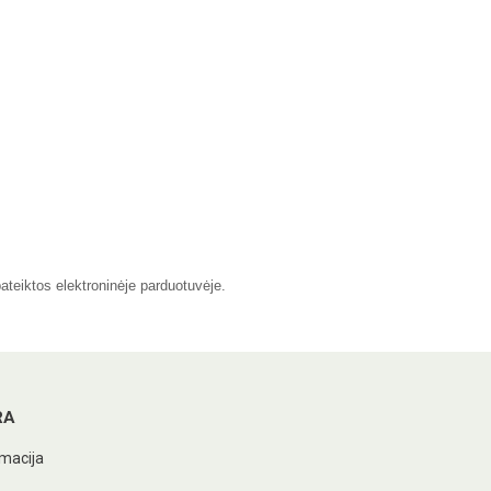
pateiktos elektroninėje parduotuvėje.
RA
macija