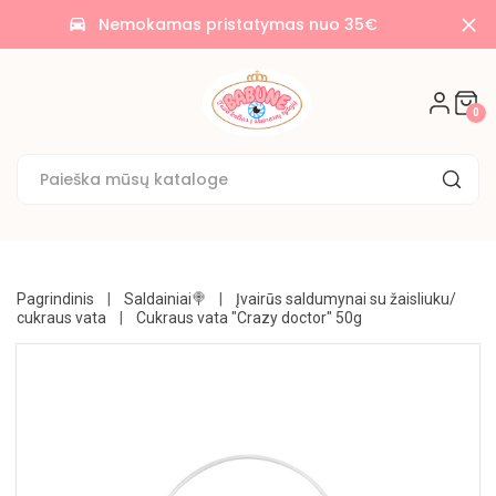
AKCIJOS
Nemokamas pristatymas nuo 35€
time_to_leave
🌟
SALDAINIAI
0
🍭
SAUSAINIAI
🍪
KONDITERIJA
UŽKANDŽIAI
Pagrindinis
Saldainiai🍭
Įvairūs saldumynai su žaisliuku/
cukraus vata
Cukraus vata "Crazy doctor" 50g
GĖRIMAI
BAKALĖJA
KONSERVUOTA
NE