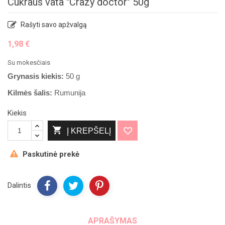
Cukraus vata "Crazy doctor" 50g
Rašyti savo apžvalgą
1,98 €
Su mokesčiais
Grynasis kiekis:
50 g
Kilmės šalis:
Rumunija
Kiekis

Į KREPŠELĮ
Paskutinė prekė
Dalintis
APRAŠYMAS