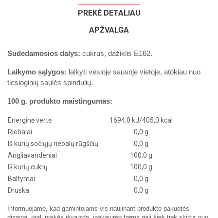
PREKĖ DETALIAU
APŽVALGA
Sudedamosios dalys:
cukrus, dažiklis E162.
Laikymo sąlygos:
l
aikyti vėsioje sausoje vietoje, atokiau nuo
tiesioginių saulės spindulių.
100 g. produkto maistingumas:
Energinė vertė
1694,0 kJ/405,0 kcal
Riebalai
0,0 g
Iš kurių sočiųjų riebalų rūgščių
0,0 g
Angliavandeniai
100,0 g
Iš kurių cukrų
100,0 g
Baltymai
0,0 g
Druska
0,0 g
Informuojame, kad gamintojams vis naujinant produkto pakuotės
dizainą, reali prekės išvaizda, įpakavimo forma gali šiek tiek skirtis nuo