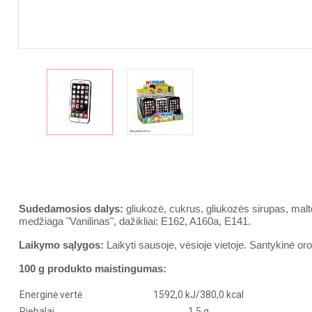
Sudedamosios dalys:
gliukozė, cukrus, gliukozės sirupas, malt
medžiaga
"V
anilinas", dažikliai: E162, A160a, E141.
Laikymo sąlygos:
Laikyti sausoje, vėsioje vietoje. Santykinė o
100 g produkto maistingumas:
Energinė vertė
1592,0 kJ/380,0 kcal
Riebalai
1,5 g