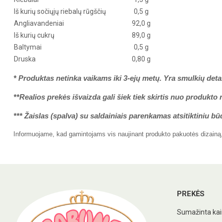
Iš kurių sočiųjų riebalų rūgščių
0,5 g
Angliavandeniai
92,0 g
Iš kurių cukrų
89,0 g
Baltymai
0,5 g
Druska
0,80 g
*
Produktas netinka vaikams iki 3-ejų metų. Yra smulkių deta
**Realios prekės išvaizda gali šiek tiek skirtis nuo produkto 
*** Žaislas (spalva) su saldainiais parenkamas atsitiktiniu bū
Informuojame, kad gamintojams vis naujinant produkto pakuotės dizainą, r
PREKĖS
Sumažinta ka