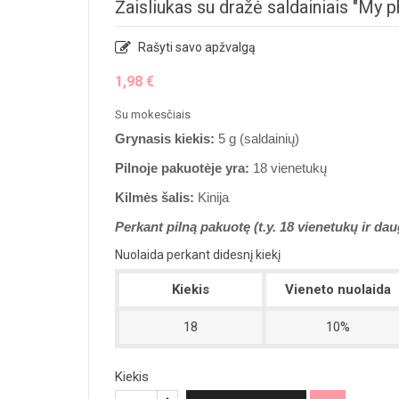
Žaisliukas su dražė saldainiais "My 
Rašyti savo apžvalgą
1,98 €
Su mokesčiais
Grynasis kiekis:
5
g (saldainių)
Pilnoje pakuotėje yra:
18 vienetukų
Kilmės šalis:
Kinija
Perkant pilną pakuotę (t.y. 18 vienetukų ir da
Nuolaida perkant didesnį kiekį
Kiekis
Vieneto nuolaida
18
10%
Kiekis