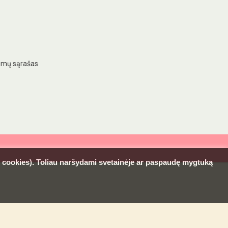
imų sąrašas
l. cookies). Toliau naršydami svetainėje ar paspaudę mygtuką