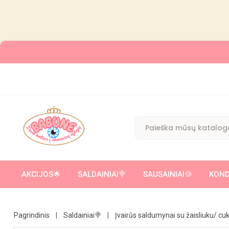
AKCIJOS🌟
SALDAINIAI🍭
SAUSAINIAI🍪
KOND
ĮVAIRŪS SALDUMYNAI SU ŽAISLIUKU/ CUKRAUS VATA
KAKAVINIAI 
Pagrindinis
Saldainiai🍭
Įvairūs saldumynai su žaisliuku/ cu