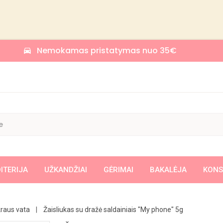
Nemokamas pristatymas nuo 35€
time_to_leave
ITERIJA
UŽKANDŽIAI
GĖRIMAI
BAKALĖJA
KONS
KREMAI/ RIEŠUTŲ KREMAI /CHALVOS KREMAI
KREPŠELIAI UŽKANDŽIAMS
KUKURŪZAI/ TRAPUČIAI/ VAFLIAI
SAUSAINIAI SU ĮDARU, PERTEPIMU
KEKSAI/ PYRAGAI/ 
KONSERVU
VANDUO / GA
kraus vata
Žaisliukas su dražė saldainiais "My phone" 5g