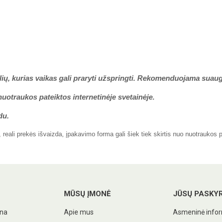
lių, kurias vaikas gali praryti užspringti. Rekomenduojama suaug
nuotraukos pateiktos internetinėje svetainėje.
du.
eali prekės išvaizda, įpakavimo forma gali šiek tiek skirtis nuo nuotraukos 
MŪSŲ ĮMONĖ
JŪSŲ PASKY
ina
Apie mus
Asmeninė infor