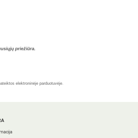
usiųjų priežiūra.
pateiktos elektroninėje parduotuvėje.
RA
macija