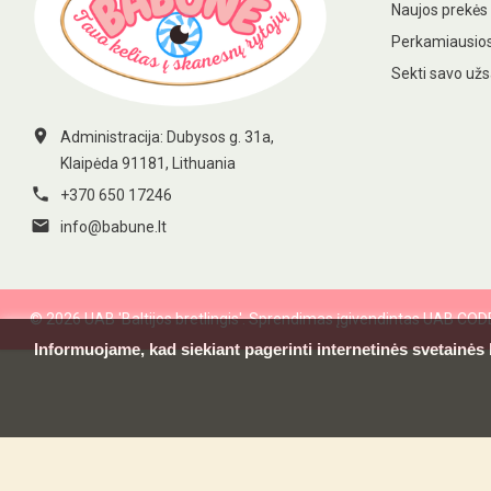
Naujos prekės
Perkamiausios
Sekti savo už

Administracija: Dubysos g. 31a,
Klaipėda 91181, Lithuania

+370 650 17246

info@babune.lt
© 2026 UAB 'Baltijos bretlingis'. Sprendimas įgivendintas UAB CO
Informuojame, kad siekiant pagerinti internetinės svetainės