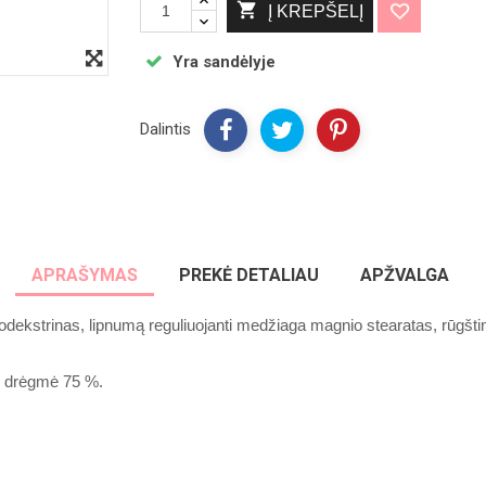

Į KREPŠELĮ
Yra sandėlyje
Sausainiai dovanų, 
Dalintis
30€ sumos!
Atsiimti nuolaidą
APRAŠYMAS
PREKĖ DETALIAU
APŽVALGA
Ne, ačiū
odekstrinas, lipnumą reguliuojanti medžiaga magnio stearatas, rūgštin
ro drėgmė 75 %.