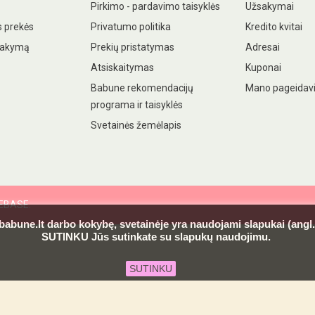
Pirkimo - pardavimo taisyklės
Užsakymai
 prekės
Privatumo politika
Kredito kvitai
sakymą
Prekių pristatymas
Adresai
Atsiskaitymas
Kuponai
Babune rekomendacijų
Mano pageidav
programa ir taisyklės
Svetainės žemėlapis
DEBASE.
 babune.lt darbo kokybę, svetainėje yra naudojami slapukai (ang
SUTINKU Jūs sutinkate su slapukų naudojimu.
SUTINKU