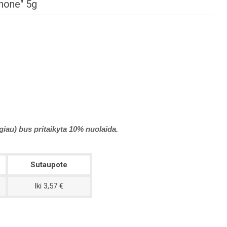
phone" 5g
ugiau) bus pritaikyta 10% nuolaida.
Sutaupote
Iki 3,57 €