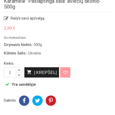
Karamelė "Paslaptinga sala" aviečių skonio
500g
Rašyti savo apžvalgą
2,00 €
Su mokesčiais
Sausainiai 
Grynasis kiekis:
500g
30€ sumos
Kilmės šalis:
Ukraina
Kiekis
Atsiimt

Į KREPŠELĮ
Yra sandėlyje
Ne
Dalintis