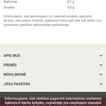
Baltymai
0,1 g
Druska
0,0 g
Informuojame, kad gamintojams vis naujinant produkto pakuotės
dizainą, reali prekės išvaizda, įpakavimo forma gali šiek tiek skirtis nuo
nuotraukos pateiktos elektroninėje parduotuvėje.
APIE MUS
PREKĖS
MŪSŲ ĮMONĖ
JŪSŲ PASKYRA
Informuojame, kad siekiant pagerinti internetinės svetainės
babune.lt darbo kokybę, svetainėje yra naudojami slapukai
© 2026 UAB 'Baltijos bretlingis'. Sprendimas įgivendintas UAB