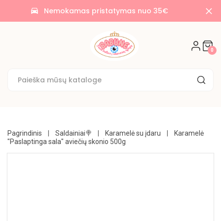
AKCIJOS
Nemokamas pristatymas nuo 35€
time_to_leave
🌟
SALDAINIAI
0
🍭
SAUSAINIAI
🍪
KONDITERIJA
UŽKANDŽIAI
Pagrindinis
Saldainiai🍭
Karamelė su įdaru
Karamelė
"Paslaptinga sala" aviečių skonio 500g
GĖRIMAI
BAKALĖJA
KONSERVUOTA
NE