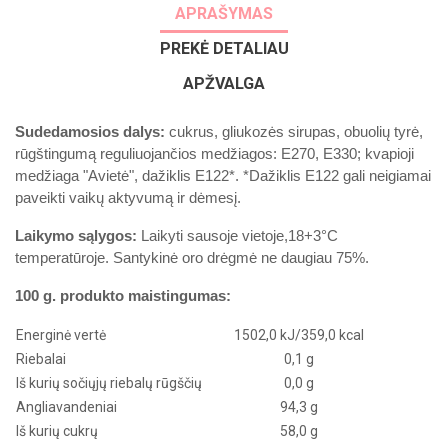
APRAŠYMAS
PREKĖ DETALIAU
APŽVALGA
Sudedamosios dalys:
cukrus, gliukozės sirupas, obuolių tyrė,
rūgštingumą reguliuojančios medžiagos: E270, E330; kvapioji
medžiaga "Avietė", dažiklis E122*. *Dažiklis E122 gali neigiamai
paveikti vaikų aktyvumą ir dėmesį.
Laikymo sąlygos:
Laikyti sausoje vietoje,18+3°C
temperatūroje. Santykinė oro drėgmė ne daugiau 75%.
100 g. produkto maistingumas:
Energinė vertė
1502,0 kJ/359,0 kcal
Riebalai
0,1 g
Iš kurių sočiųjų riebalų rūgščių
0,0 g
Angliavandeniai
94,3 g
Iš kurių cukrų
58,0 g