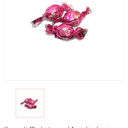
MAISTAS
RINKINIAI
🎁