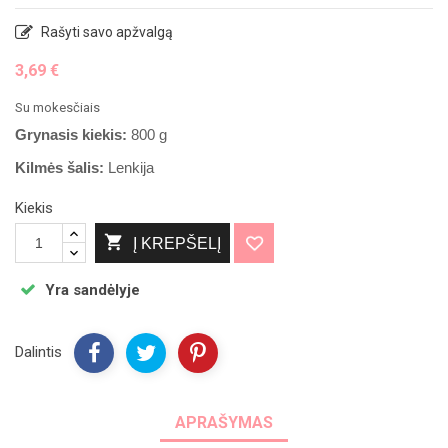
Rašyti savo apžvalgą
3,69 €
Su mokesčiais
Grynasis kiekis:
800 g
Kilmės šalis:
Lenkija
Kiekis

Į KREPŠELĮ
Yra sandėlyje
Dalintis
APRAŠYMAS