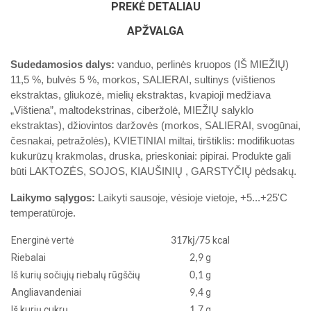
PREKĖ DETALIAU
APŽVALGA
Sudedamosios dalys:
vanduo, perlinės kruopos (IŠ MIEŽIŲ)
11,5 %, bulvės 5 %, morkos, SALIERAI, sultinys (vištienos
ekstraktas, gliukozė, mielių ekstraktas, kvapioji medžiava
„Vištiena”, maltodekstrinas, ciberžolė, MIEŽIŲ salyklo
ekstraktas), džiovintos daržovės (morkos, SALIERAI, svogūnai,
česnakai, petražolės), KVIETINIAI miltai, tirštiklis: modifikuotas
kukurūzų krakmolas, druska, prieskoniai: pipirai. Produkte gali
būti LAKTOZĖS, SOJOS, KIAUŠINIŲ , GARSTYČIŲ pėdsakų.
Laikymo sąlygos:
Laikyti sausoje, vėsioje vietoje, +5...+25'C
temperatūroje.
Energinė vertė
kcal
317kj/75
Riebalai
g
2,9
Iš kurių sočiųjų riebalų rūgščių
g
0,1
Angliavandeniai
g
9,4
Iš kurių cukrų
g
1,7