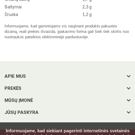
Baltymai
g
2,3
Druska
g
1,2
Informuojame, kad gamintojams vis naujinant produkto pakuotės
dizainą, reali prekės išvaizda, įpakavimo forma gali šiek tiek skirtis nuo
nuotraukos pateiktos elektroninėje parduotuvėje.
APIE MUS
PREKĖS
MŪSŲ ĮMONĖ
JŪSŲ PASKYRA
Informuojame, kad siekiant pagerinti internetinės svetainės