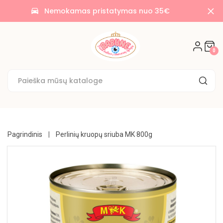
AKCIJOS
Nemokamas pristatymas nuo 35€
time_to_leave
🌟
SALDAINIAI
0
🍭
SAUSAINIAI
🍪
KONDITERIJA
UŽKANDŽIAI
Pagrindinis
Perlinių kruopų sriuba MK 800g
GĖRIMAI
BAKALĖJA
KONSERVUOTA
NE