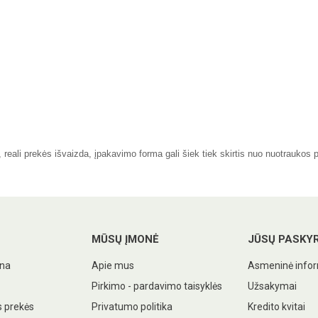
eali prekės išvaizda, įpakavimo forma gali šiek tiek skirtis nuo nuotraukos 
MŪSŲ ĮMONĖ
JŪSŲ PASKY
ina
Apie mus
Asmeninė infor
Pirkimo - pardavimo taisyklės
Užsakymai
 prekės
Privatumo politika
Kredito kvitai