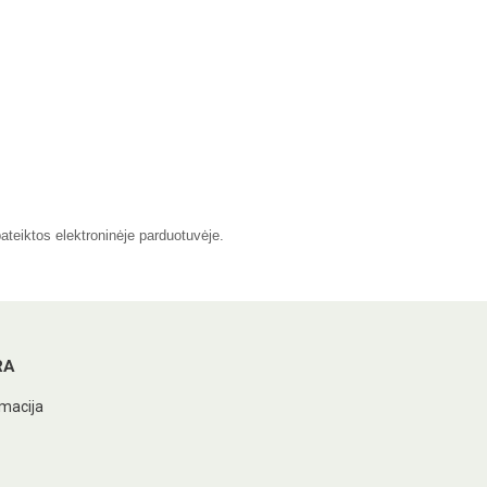
pateiktos elektroninėje parduotuvėje.
RA
macija