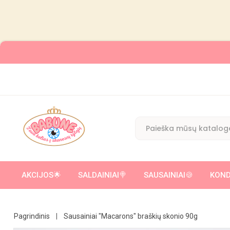
AKCIJOS🌟
SALDAINIAI🍭
SAUSAINIAI🍪
KOND
ĮVAIRŪS SALDUMYNAI SU ŽAISLIUKU/ CUKRAUS VATA
KAKAVINIAI 
Pagrindinis
Sausainiai "Macarons" braškių skonio 90g