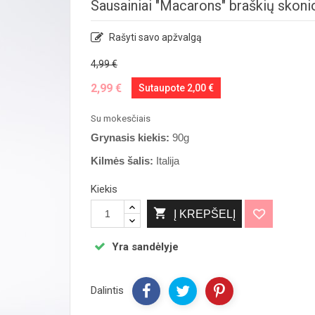
Sausainiai "Macarons" braškių skoni
Rašyti savo apžvalgą
4,99 €
2,99 €
Sutaupote 2,00 €
Su mokesčiais
Grynasis kiekis:
90g
Kilmės šalis:
Italija
Kiekis

Į KREPŠELĮ
Yra sandėlyje
Dalintis