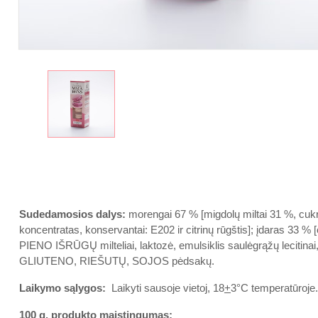
Sudedamosios dalys:
morengai 67 % [migdolų miltai 31 %, cukr
koncentratas, konservantai: E202 ir citrinų rūgštis]; įdaras 33 % [
PIENO IŠRŪGŲ milteliai, laktozė, emulsiklis saulėgrąžų lecitinai, d
GLIUTENO, RIEŠUTŲ, SOJOS pėdsakų.
Laikymo sąlygos:
Laikyti sausoje vietoj, 18
+
3
°C temperatūroje
100 g. produkto maistingumas: