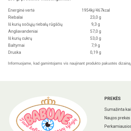
Energinė vertė
1954kj/467kcal
Riebalai
23,0 g
Iš kurių sočiųjų riebalų rūgščių
9,3 g
Angliavandeniai
57,0 g
Iš kurių cukrų
53,0 g
Baltymai
7,9 g
Druska
0,19 g
Informuojame, kad gamintojams vis naujinant produkto pakuotės dizainą, r
PREKĖS
Sumažinta ka
Naujos prekės
Perkamiausios