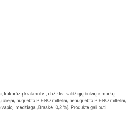
Sausainiai dovanų, n
30€ sumos!
Atsiimti nuolaidą
Ne, ačiū
 kukurūzų krakmolas, dažiklis: saldžiųjų bulvių ir morkų
ų aliejai, nugriebto PIENO milteliai, nenugriebto PIENO milteliai,
, kvapioji medžiaga „Braškė“ 0,2 %]. Produkte gali būti