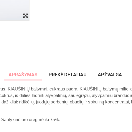
APRAŠYMAS
PREKĖ DETALIAU
APŽVALGA
us, KIAUŠINIŲ baltymai, cukraus pudra, KIAUŠINIŲ baltymų milteliai,
cukrus, iš dalies hidrinti alyvpalmių, saulėgrąžų, alyvpalmių branduoli
ažikliai: ridikėlių, juodųjų serbentų, obuolių ir spirulinų koncentratai
. Santykinė oro drėgmė iki 75%.