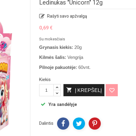
Ledinukas "Unicorn" 12g
Rašyti savo apžvalgą
0,69 €
Su mokesčiais
Grynasis kiekis:
20g
Kilmės šalis:
Vengrija
Pilnoje pakuotėje:
60vnt.
Kiekis

Į KREPŠELĮ
Yra sandėlyje
Dalintis