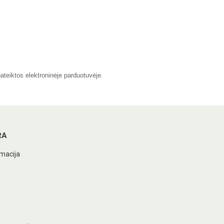
pateiktos elektroninėje parduotuvėje.
RA
macija