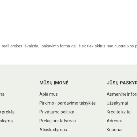
eali prekės išvaizda, įpakavimo forma gali šiek tiek skirtis nuo nuotraukos 
MŪSŲ ĮMONĖ
JŪSŲ PASKY
ina
Apie mus
Asmeninė infor
Pirkimo - pardavimo taisyklės
Užsakymai
 prekės
Privatumo politika
Kredito kvitai
sakymą
Prekių pristatymas
Adresai
Atsiskaitymas
Kuponai