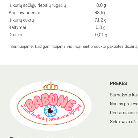
0,0
Iš kurių sočiųjų riebalų rūgščių
g
98,6
Angliavandeniai
g
71,2
Iš kurių cukrų
g
0,0
Baltymai
g
0,01
Druska
g
Informuojame, kad gamintojams vis naujinant produkto pakuotės dizainą, r
PREKĖS
Sumažinta ka
Naujos prekės
Perkamiausios
Sekti savo už