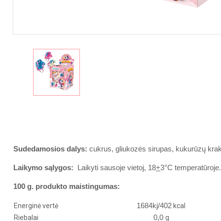
Sudedamosios dalys:
cukrus, gliukozės sirupas, kukurūzų krakm
Laikymo sąlygos:
Laikyti sausoje vietoj, 18
+
3
°C temperatūroje
100 g. produkto maistingumas:
1684kj/402
Energinė vertė
kcal
0,0
Riebalai
g