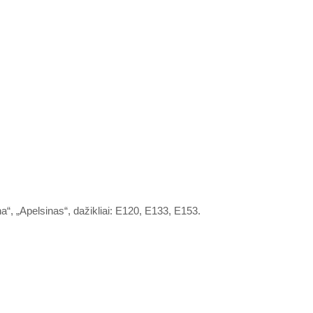
Sausainiai dovanų, nuo
30€ sumos!
Atsiimti nuolaidą
Ne, ačiū
a“, „Apelsinas“, dažikliai: E120, E133, E153.