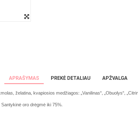
APRAŠYMAS
PREKĖ DETALIAU
APŽVALGA
olas, želatina, kvapiosios medžiagos: „Vanilinas“, „Obuolys“, „Citrin
. Santykinė oro drėgmė iki 75%.