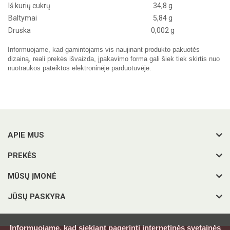
Iš kurių cukrų
34,8
g
Baltymai
5,84
g
Druska
0,002 g
Informuojame, kad gamintojams vis naujinant produkto pakuotės
dizainą, reali prekės išvaizda, įpakavimo forma gali šiek tiek skirtis nuo
nuotraukos pateiktos elektroninėje parduotuvėje.
APIE MUS
PREKĖS
MŪSŲ ĮMONĖ
JŪSŲ PASKYRA
Informuojame, kad siekiant pagerinti internetinės svetainės