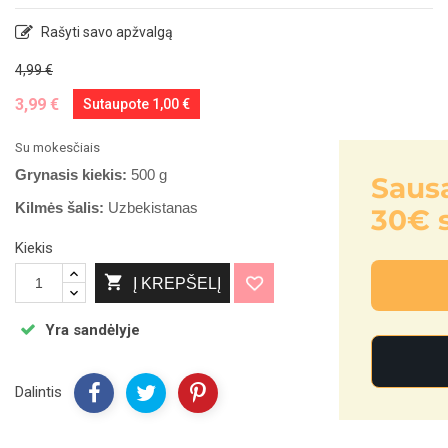
Rašyti savo apžvalgą
4,99 €
3,99 €
Sutaupote 1,00 €
Su mokesčiais
Grynasis kiekis:
500 g
Sausainiai dovan
Kilmės šalis:
Uzbekistanas
30€ sumos!
Kiekis

Į KREPŠELĮ
Atsiimti nuolai
Yra sandėlyje
Ne, ačiū
Dalintis