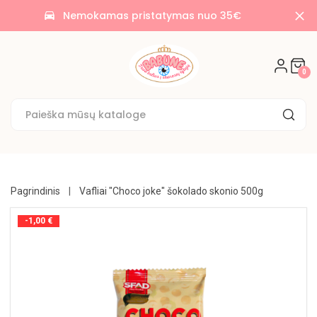
AKCIJOS
Nemokamas pristatymas nuo 35€
time_to_leave
🌟
SALDAINIAI
0
🍭
SAUSAINIAI
🍪
KONDITERIJA
UŽKANDŽIAI
Pagrindinis
Vafliai "Choco joke" šokolado skonio 500g
GĖRIMAI
-1,00 €
BAKALĖJA
KONSERVUOTA
NE