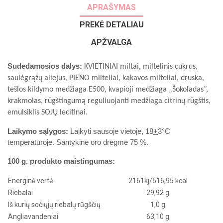
APRAŠYMAS
PREKĖ DETALIAU
APŽVALGA
Sudedamosios dalys:
KVIETINIAI miltai, miltelinis cukrus,
saulėgrąžų aliejus, PIENO milteliai, kakavos milteliai, druska,
tešlos kildymo medžiaga E500, kvapioji medžiaga „Šokoladas”,
krakmolas, rūgštingumą reguliuojanti medžiaga citrinų rūgštis,
emulsiklis SOJŲ lecitinai.
Laikymo sąlygos:
Laikyti sausoje vietoje, 18
+
3°C
temperatūroje. Santykinė oro drėgmė 75 %.
100 g. produkto maistingumas:
Energinė vertė
2161kj/516,95
kcal
Riebalai
29,92
g
Iš kurių sočiųjų riebalų rūgščių
1,0 g
Angliavandeniai
63,10
g