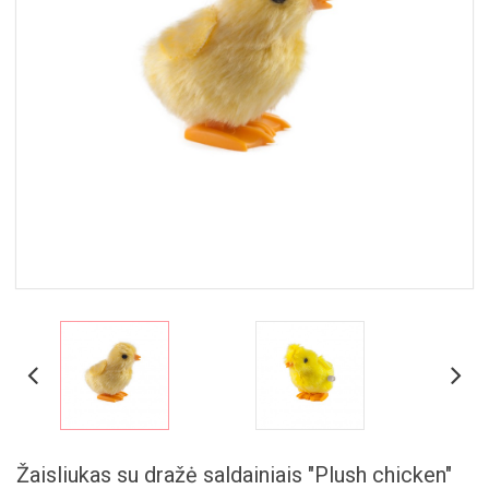
MAISTAS
RINKINIAI
🎁
Žaisliukas su dražė saldainiais "Plush chicken"