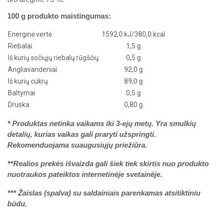
100 g produkto maistingumas:
Energinė vertė
1592,0 kJ/380,0 kcal
Riebalai
1,5 g
Iš kurių sočiųjų riebalų rūgščių
0,5 g
Angliavandeniai
92,0 g
Iš kurių cukrų
89,0 g
Baltymai
0,5 g
Druska
0,80 g
*
Produktas netinka vaikams iki 3-ejų metų. Yra smulkių
detalių, kurias vaikas gali praryti užspringti.
Rekomenduojama suaugusiųjų priežiūra.
**Realios prekės išvaizda gali šiek tiek skirtis nuo produkto
nuotraukos pateiktos internetinėje svetainėje.
*** Žaislas (spalva) su saldainiais parenkamas atsitiktiniu
būdu.