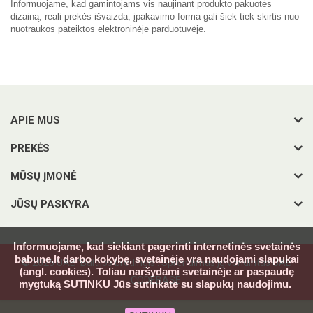
Informuojame, kad gamintojams vis naujinant produkto pakuotės
dizainą, reali prekės išvaizda, įpakavimo forma gali šiek tiek skirtis nuo
nuotraukos pateiktos elektroninėje parduotuvėje.
APIE MUS
PREKĖS
MŪSŲ ĮMONĖ
JŪSŲ PASKYRA
Informuojame, kad siekiant pagerinti internetinės svetainės
babune.lt darbo kokybę, svetainėje yra naudojami slapukai
© 2026 UAB 'Baltijos bretlingis'. Sprendimas įgivendintas UAB
(angl. cookies). Toliau naršydami svetainėje ar paspaudę
CODEBASE.
mygtuką SUTINKU Jūs sutinkate su slapukų naudojimu.