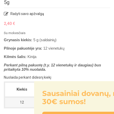
5g
Rašyti savo apžvalgą
2,40 €
Su mokesčiais
Grynasis kiekis:
5
g (saldainių)
Pilnoje pakuotėje yra:
12 vienetukų
Kilmės šalis:
Kinija
Perkant pilną pakuotę (t.y. 12 vienetukų ir daugiau) bus
pritaikyta 10% nuolaida.
Nuolaida perkant didesnį kiekį
Vieneto
Kiekis
Sutaupote
Sausainiai dovanų, nuo
nuolaida
30€ sumos!
12
10%
Iki 2,87 €