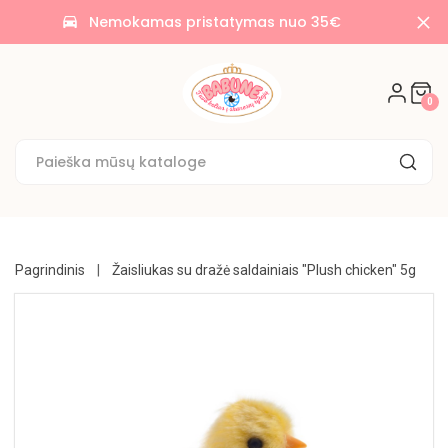
AKCIJOS
Nemokamas pristatymas nuo 35€
time_to_leave
🌟
SALDAINIAI
0
🍭
SAUSAINIAI
🍪
KONDITERIJA
UŽKANDŽIAI
Pagrindinis
Žaisliukas su dražė saldainiais "Plush chicken" 5g
GĖRIMAI
BAKALĖJA
KONSERVUOTA
NE