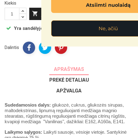
Kiekis
Atsiimti nuolaidą

Į KREPŠELĮ
Ne, ačiū
Yra sandėlyje
Dalintis
APRAŠYMAS
PREKĖ DETALIAU
APŽVALGA
Sudedamosios dalys:
gliukozė, cukrus, gliukozės sirupas,
maltodekstrinas, lipnumą reguliuojanti medžiaga magnio
stearatas, rūgštingumą reguliuojanti medžiaga citrinų rūgštis,
kvapioji medžiaga
"V
anilinas", dažikliai: E162, A160a, E141.
Laikymo sąlygos:
Laikyti sausoje, vėsioje vietoje. Santykinė
oro drėgmė 75 %.