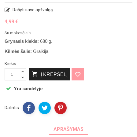
Rašyti savo apžvalgą
4,99 €
Su mokesčiais
Sausainiai 
Grynasis kiekis:
680 g.
30€ sumos
Kilmės šalis:
Graikija
Kiekis
Atsiimt

Į KREPŠELĮ
Yra sandėlyje
Ne
Dalintis
APRAŠYMAS