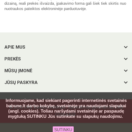
dizainą, reali prekės išvaizda, įpakavimo forma gali šiek tiek skirtis nuo
nuotraukos pateiktos elektroninėje parduotuvėje.
APIE MUS
PREKĖS
MŪSŲ ĮMONĖ
JŪSŲ PASKYRA
Informuojame, kad siekiant pagerinti internetinės svetainės
babune.lt darbo kokybę, svetainėje yra naudojami slapukai
© 2026 UAB 'Baltijos bretlingis'. Sprendimas įgivendintas UAB
(angl. cookies). Toliau naršydami svetainėje ar paspaudę
CODEBASE.
mygtuką SUTINKU Jūs sutinkate su slapukų naudojimu.
SUTINKU