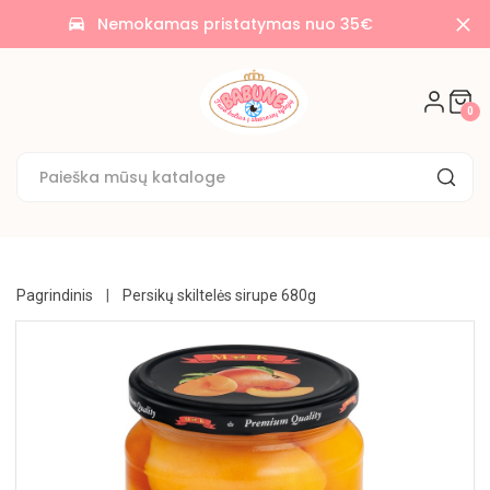
AKCIJOS
Nemokamas pristatymas nuo 35€
time_to_leave
🌟
SALDAINIAI
0
🍭
SAUSAINIAI
🍪
KONDITERIJA
UŽKANDŽIAI
Pagrindinis
Persikų skiltelės sirupe 680g
GĖRIMAI
BAKALĖJA
KONSERVUOTA
NE