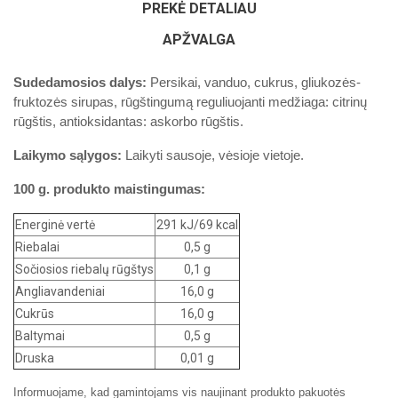
PREKĖ DETALIAU
APŽVALGA
Sudedamosios dalys:
Persikai, vanduo, cukrus, gliukozės-
fruktozės sirupas, rūgštingumą reguliuojanti medžiaga: citrinų
rūgštis, antioksidantas: askorbo rūgštis.
Laikymo sąlygos:
Laikyti sausoje, vėsioje vietoje.
100 g. produkto maistingumas:
Energinė vertė
291 kJ/69 kcal
Riebalai
0,5 g
Sočiosios riebalų rūgštys
0,1 g
Angliavandeniai
16,0 g
Cukrūs
16,0 g
Baltymai
0,5 g
Druska
0,01 g
Informuojame, kad gamintojams vis naujinant produkto pakuotės