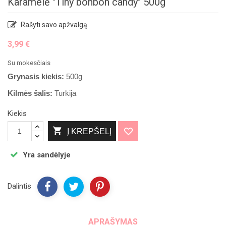
Karamelė "Tiny bonbon candy" 500g
Rašyti savo apžvalgą
3,99 €
Su mokesčiais
Grynasis kiekis:
500g
Kilmės šalis:
Turkija
Kiekis

Į KREPŠELĮ
Yra sandėlyje
Dalintis
APRAŠYMAS