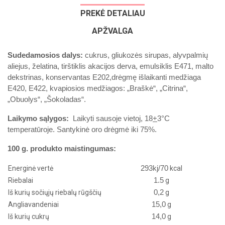
PREKĖ DETALIAU
APŽVALGA
Sudedamosios dalys:
cukrus, gliukozės sirupas, alyvpalmių
aliejus, želatina, tirštiklis akacijos derva, emulsiklis E471, malto
dekstrinas, konservantas E202,drėgmę išlaikanti medžiaga
E420, E422, kvapiosios medžiagos: „Braškė“, „Citrina“,
„Obuolys“, „Šokoladas“.
Laikymo sąlygos:
Laikyti sausoje vietoj, 18
+
3
°C
temperatūroje. Santykinė oro drėgmė iki 75%.
100 g. produkto maistingumas:
293kj/70
Energinė vertė
kcal
1.5
Riebalai
g
0,2
Iš kurių sočiųjų riebalų rūgščių
g
15,0
Angliavandeniai
g
14,0
Iš kurių cukrų
g