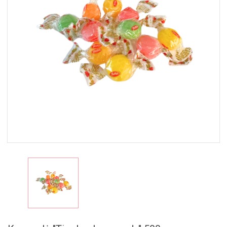
MAISTAS
RINKINIAI
🎁