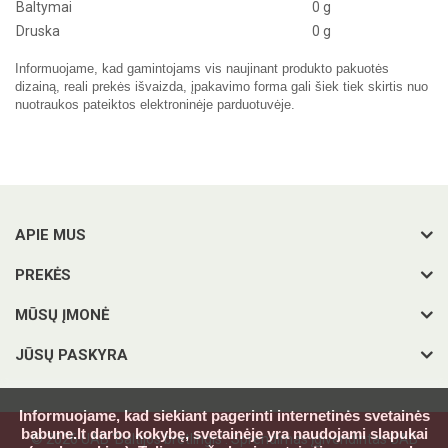
Baltymai
0 g
Druska
0 g
Informuojame, kad gamintojams vis naujinant produkto pakuotės
dizainą, reali prekės išvaizda, įpakavimo forma gali šiek tiek skirtis nuo
nuotraukos pateiktos elektroninėje parduotuvėje.
APIE MUS
PREKĖS
MŪSŲ ĮMONĖ
JŪSŲ PASKYRA
Informuojame, kad siekiant pagerinti internetinės svetainės
babune.lt darbo kokybę, svetainėje yra naudojami slapukai
© 2026 UAB 'Baltijos bretlingis'. Sprendimas įgivendintas UAB