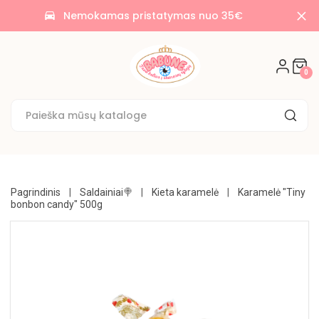
AKCIJOS
Nemokamas pristatymas nuo 35€
time_to_leave
🌟
SALDAINIAI
0
🍭
SAUSAINIAI
🍪
KONDITERIJA
UŽKANDŽIAI
Pagrindinis
Saldainiai🍭
Kieta karamelė
Karamelė "Tiny
bonbon candy" 500g
GĖRIMAI
BAKALĖJA
KONSERVUOTA
NE