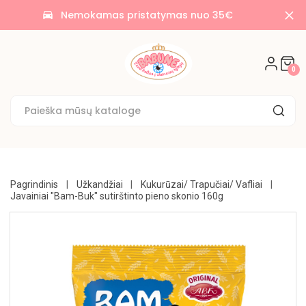
AKCIJOS
Nemokamas pristatymas nuo 35€
time_to_leave
🌟
SALDAINIAI
0
🍭
SAUSAINIAI
🍪
KONDITERIJA
UŽKANDŽIAI
Pagrindinis
Užkandžiai
Kukurūzai/ Trapučiai/ Vafliai
Javainiai "Bam-Buk" sutirštinto pieno skonio 160g
GĖRIMAI
BAKALĖJA
KONSERVUOTA
NE