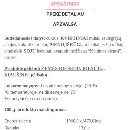
APRAŠYMAS
PREKĖ DETALIAU
APŽVALGA
Sudedamosios dalys:
cukrus
,
KVIETINIAI
miltai
,
saul
ė
gr
ąžų
aliejus
,
kukur
ū
z
ų
miltai
,
PIENO
I
Š
R
Ū
G
Ų
milteliai
,
ry
ž
i
ų
miltai
,
emulsiklis
SOJ
Ų
lecitinai
,
kvapioji
med
ž
iaga
“
Kaitintas
pienas
”,
druska
.
Produkte g
ali būti ŽEMĖS RIEŠUTŲ, RIEŠUTŲ,
KIAUŠINIŲ pėdsakų.
Laikymo sąlygos:
Laikyti
sausoje
vietoje
, (20±5)
°С
temperat
ū
roje
,
ne
didesn
ė
je
nei
75
%
santykin
ė
je
oro
dr
ė
gm
ė
je
.
100 g. produkto maistingumas:
Energinė vertė
1960,0 kj/470,0 kcal
Riebalai
17,0 g