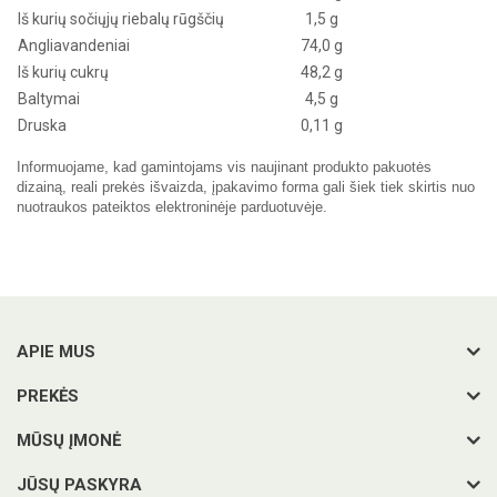
Iš kurių sočiųjų riebalų rūgščių
1,5 g
Angliavandeniai
74,0 g
Iš kurių cukrų
48,2 g
Baltymai
4,5 g
Druska
0,11 g
Informuojame, kad gamintojams vis naujinant produkto pakuotės
dizainą, reali prekės išvaizda, įpakavimo forma gali šiek tiek skirtis nuo
nuotraukos pateiktos elektroninėje parduotuvėje.
APIE MUS
PREKĖS
MŪSŲ ĮMONĖ
JŪSŲ PASKYRA