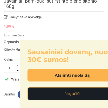
Javainiai "Bam-Buk" sutirštinto pieno skonio
160g
Rašyti savo apžvalgą
1,99 €
Su mokesčiais
Grynasis kiekis:
160g
Sausainiai dovanų, nuo
Kilmės šalis:
Ukraina
30€ sumos!
Kiekis

Į KREPŠELĮ
Atsiimti nuolaidą
Yra sandėlyje
Ne, ačiū
Dalintis