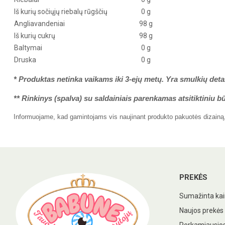
Iš kurių sočiųjų riebalų rūgščių
0 g
Angliavandeniai
98 g
Iš kurių cukrų
98 g
Baltymai
0 g
Druska
0 g
*
Produktas netinka vaikams iki 3-ejų metų. Yra smulkių deta
** Rinkinys (spalva) su saldainiais parenkamas atsitiktiniu b
Informuojame, kad gamintojams vis naujinant produkto pakuotės dizainą, r
PREKĖS
Sumažinta ka
Naujos prekės