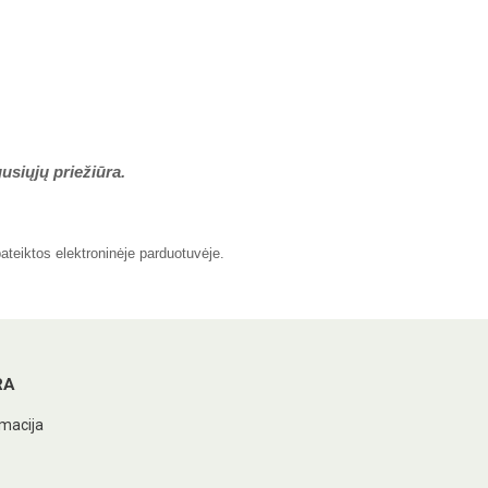
usiųjų priežiūra.
pateiktos elektroninėje parduotuvėje.
RA
macija