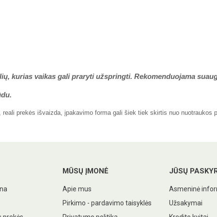
lių, kurias vaikas gali praryti užspringti. Rekomenduojama suaug
ūdu.
eali prekės išvaizda, įpakavimo forma gali šiek tiek skirtis nuo nuotraukos 
MŪSŲ ĮMONĖ
JŪSŲ PASKY
ina
Apie mus
Asmeninė infor
Pirkimo - pardavimo taisyklės
Užsakymai