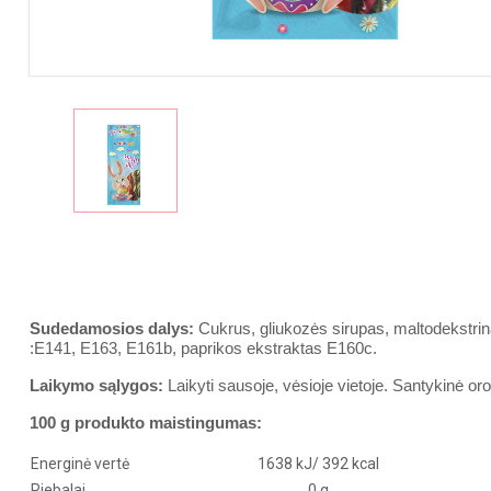
Sudedamosios dalys:
Cukrus, gliukozės sirupas, maltodekstri
:E141, E163, E161b, paprikos ekstraktas E160c.
Laikymo sąlygos:
Laikyti sausoje, vėsioje vietoje. Santykinė o
100 g produkto maistingumas:
Energinė vertė
1638 kJ/ 392 kcal
Riebalai
0 g