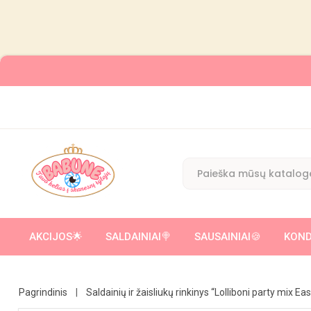
AKCIJOS🌟
SALDAINIAI🍭
SAUSAINIAI🍪
KOND
ĮVAIRŪS SALDUMYNAI SU ŽAISLIUKU/ CUKRAUS VATA
KAKAVINIAI 
Pagrindinis
Saldainių ir žaisliukų rinkinys “Lolliboni party mix Ea