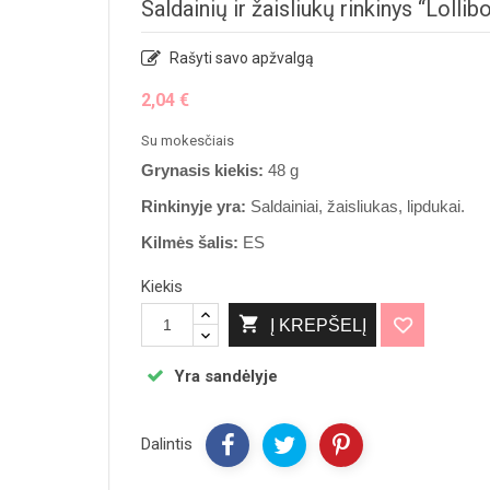
Saldainių ir žaisliukų rinkinys “Lolli
Rašyti savo apžvalgą
2,04 €
Su mokesčiais
Grynasis kiekis:
48 g
Rinkinyje yra:
Saldainiai, žaisliukas, lipdukai.
Kilmės šalis:
ES
Kiekis

Į KREPŠELĮ
Yra sandėlyje
Dalintis