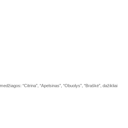
iai dovanų, nuo
os!
siimti nuolaidą
Ne, ačiū
edžiagos: “Citrina”, “Apelsinas”, “Obuolys”, “Braškė”,
dažikliai