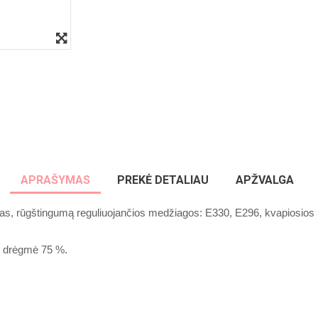
Sausain
30€ sum
At
APRAŠYMAS
PREKĖ DETALIAU
APŽVALGA
nas, rūgštingumą reguliuojančios
medžiagos: E330, E296, kvapiosios m
ro drėgmė 75 %.