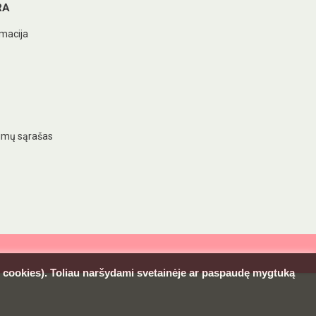
RA
macija
imų sąrašas
l. cookies). Toliau naršydami svetainėje ar paspaudę mygtuką