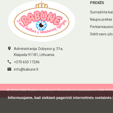
PREKĖS
Sumažinta ka
Naujos prekės
Perkamiausios
Sekti savo už

Administracija: Dubysos g. 31a,
Klaipėda 91181, Lithuania

+370 650 17246

info@babune.lt
© 2026 UAB 'Baltijos bretlingis'. Sprendimas įgivendintas UAB CO
Informuojame, kad siekiant pagerinti internetinės svetainės