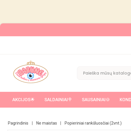
AKCIJOS🌟
SALDAINIAI🍭
SAUSAINIAI🍪
KOND
ĮVAIRŪS SALDUMYNAI SU ŽAISLIUKU/ CUKRAUS VATA
KAKAVINIAI 
Pagrindinis
Ne maistas
Popieriniai rankšluosčiai (2vnt.)