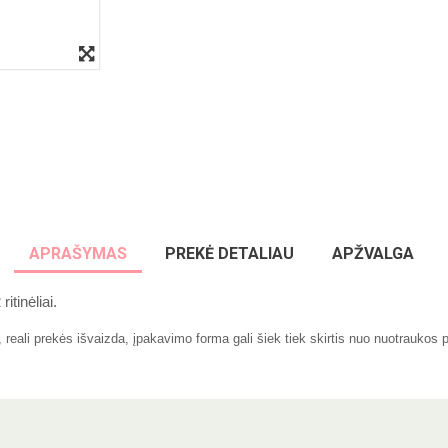
APRAŠYMAS
PREKĖ DETALIAU
APŽVALGA
itinėliai.
eali prekės išvaizda, įpakavimo forma gali šiek tiek skirtis nuo nuotraukos 