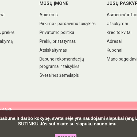
MŪSŲ ĮMONĖ
JŪSŲ PASKY
ina
Apie mus
Asmeninė infor
Pirkimo - pardavimo taisyklės
Užsakymai
 prekės
Privatumo politika
Kredito kvitai
sakymą
Prekių pristatymas
Adresai
Atsiskaitymas
Kuponai
Babune rekomendacijų
Mano pageidav
programa ir taisyklės
Svetainės žemėlapis
DEBASE.
 babune.lt darbo kokybę, svetainėje yra naudojami slapukai (ang
SUTINKU Jūs sutinkate su slapukų naudojimu.