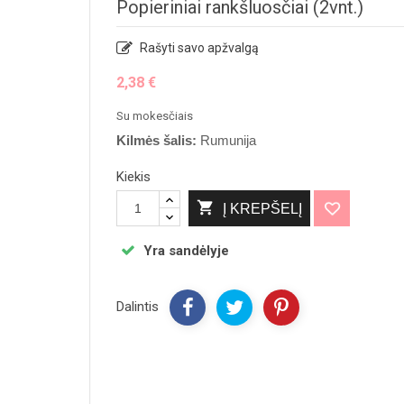
Popieriniai rankšluosčiai (2vnt.)
Rašyti savo apžvalgą
2,38 €
Su mokesčiais
Kilmės šalis:
Rumunija
Kiekis

Į KREPŠELĮ
Yra sandėlyje
Dalintis