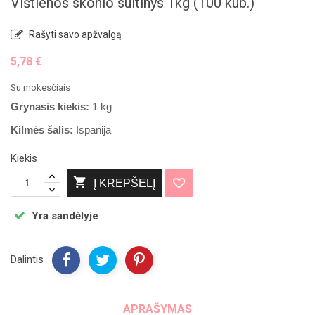
Vištienos skonio sultinys 1kg (100 kub.)
Rašyti savo apžvalgą
5,78 €
Su mokesčiais
Grynasis kiekis:
1 kg
Kilmės šalis:
Ispanija
Sausainiai dovanų
Kiekis
sumos!

Į KREPŠELĮ
Yra sandėlyje
Atsiimti nuol
Dalintis
Ne, ačiū
APRAŠYMAS