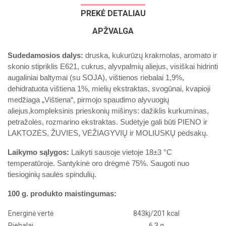
PREKĖ DETALIAU
APŽVALGA
Sudedamosios dalys:
druska, kukurūzų krakmolas, aromato ir
skonio stipriklis E621, cukrus, alyvpalmių aliejus, visiškai hidrinti
augaliniai baltymai (su SOJA), vištienos riebalai 1,9%,
dehidratuota vištiena 1%, mielių ekstraktas, svogūnai, kvapioji
medžiaga „Vištiena“, pirmojo spaudimo alyvuogių
aliejus,kompleksinis prieskonių mišinys: dažiklis kurkuminas,
petražolės, rozmarino ekstraktas. Sudėtyje gali būti PIENO ir
LAKTOZĖS, ŽUVIES, VĖŽIAGYVIŲ ir MOLIUSKŲ pėdsakų.
Laikymo sąlygos:
Laikyti sausoje vietoje 18±3 °C
temperatūroje. Santykinė oro drėgmė 75%. Saugoti nuo
tiesioginių saulės spindulių.
100 g. produkto maistingumas:
Energinė vertė
843kj/201 kcal
Riebalai
6,3 g