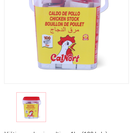
MAISTAS
RINKINIAI
🎁