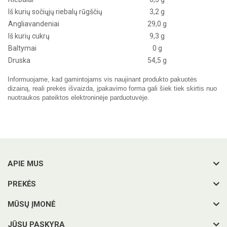
Iš kurių sočiųjų riebalų rūgščių
3,2 g
Angliavandeniai
29,0 g
Iš kurių cukrų
9,3 g
Baltymai
0 g
Druska
54,5 g
Informuojame, kad gamintojams vis naujinant produkto pakuotės
dizainą, reali prekės išvaizda, įpakavimo forma gali šiek tiek skirtis nuo
nuotraukos pateiktos elektroninėje parduotuvėje.
APIE MUS
PREKĖS
MŪSŲ ĮMONĖ
JŪSŲ PASKYRA