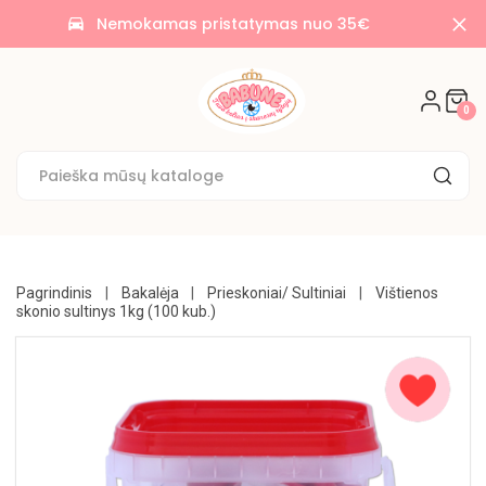
AKCIJOS
Nemokamas pristatymas nuo 35€
time_to_leave
🌟
SALDAINIAI
0
🍭
SAUSAINIAI
🍪
KONDITERIJA
UŽKANDŽIAI
Pagrindinis
Bakalėja
Prieskoniai/ Sultiniai
Vištienos
skonio sultinys 1kg (100 kub.)
GĖRIMAI
BAKALĖJA
KONSERVUOTA
NE