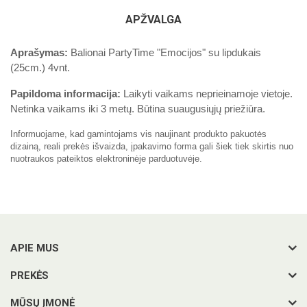
APŽVALGA
Aprašymas:
Balionai PartyTime "Emocijos" su lipdukais
(25cm.) 4vnt.
Papildoma informacija:
Laikyti vaikams neprieinamoje vietoje.
Netinka vaikams iki 3 metų. Būtina suaugusiųjų priežiūra.
Informuojame, kad gamintojams vis naujinant produkto pakuotės
dizainą, reali prekės išvaizda, įpakavimo forma gali šiek tiek skirtis nuo
nuotraukos pateiktos elektroninėje parduotuvėje.
APIE MUS
PREKĖS
MŪSŲ ĮMONĖ