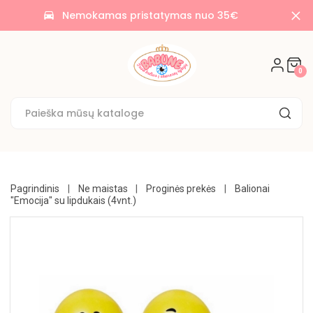
AKCIJOS
Nemokamas pristatymas nuo 35€
time_to_leave
🌟
SALDAINIAI
0
🍭
SAUSAINIAI
🍪
KONDITERIJA
UŽKANDŽIAI
Pagrindinis
Ne maistas
Proginės prekės
Balionai
"Emocija" su lipdukais (4vnt.)
GĖRIMAI
BAKALĖJA
KONSERVUOTA
NE