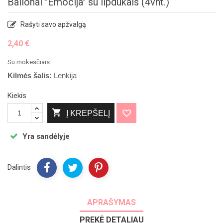
Balionai "Emocija" su lipdukais (4vnt.)
Rašyti savo apžvalgą
2,40 €
Su mokesčiais
Kilmės šalis:
Lenkija
Kiekis

Į KREPŠELĮ
Yra sandėlyje
Dalintis
APRAŠYMAS
PREKĖ DETALIAU