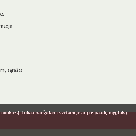
RA
macija
imų sąrašas
l. cookies). Toliau naršydami svetainėje ar paspaudę mygtuką