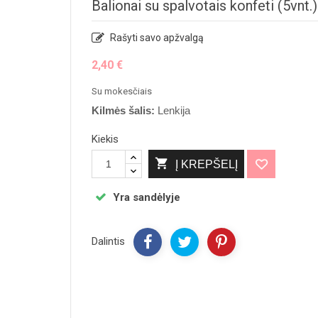
Balionai su spalvotais konfeti (5vnt.)
Rašyti savo apžvalgą
2,40 €
Su mokesčiais
Kilmės šalis:
Lenkija
Kiekis

Į KREPŠELĮ
Yra sandėlyje
Dalintis