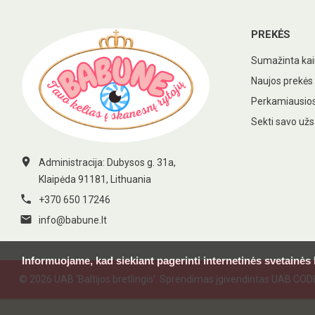
PREKĖS
Sumažinta ka
Naujos prekės
Perkamiausios
Sekti savo už

Administracija: Dubysos g. 31a,
Klaipėda 91181, Lithuania

+370 650 17246

info@babune.lt
Informuojame, kad siekiant pagerinti internetinės svetainės
© 2026 UAB 'Baltijos bretlingis'. Sprendimas įgivendintas UAB CO