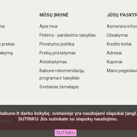
MŪSŲ ĮMONĖ
JŪSŲ PASKY
ina
Apie mus
Asmeninė infor
Pirkimo - pardavimo taisyklės
Užsakymai
 prekės
Privatumo politika
Kredito kvitai
sakymą
Prekių pristatymas
Adresai
Atsiskaitymas
Kuponai
Babune rekomendacijų
Mano pageidav
programa ir taisyklės
Svetainės žemėlapis
 babune.lt darbo kokybę, svetainėje yra naudojami slapukai (ang
SUTINKU Jūs sutinkate su slapukų naudojimu.
DEBASE.
SUTINKU