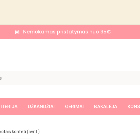
Nemokamas pristatymas nuo 35€
time_to_leave
ITERIJA
UŽKANDŽIAI
GĖRIMAI
BAKALĖJA
KONS
KREMAI/ RIEŠUTŲ KREMAI /CHALVOS KREMAI
KREPŠELIAI UŽKANDŽIAMS
KUKURŪZAI/ TRAPUČIAI/ VAFLIAI
SAUSAINIAI SU ĮDARU, PERTEPIMU
KEKSAI/ PYRAGAI/ 
KONSERVU
VANDUO / GA
votais konfeti (5vnt.)