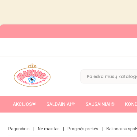
AKCIJOS🌟
SALDAINIAI🍭
SAUSAINIAI🍪
KOND
ĮVAIRŪS SALDUMYNAI SU ŽAISLIUKU/ CUKRAUS VATA
KAKAVINIAI 
Pagrindinis
Ne maistas
Proginės prekės
Balionai su spal