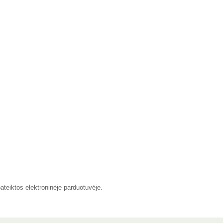
Atsiimti nuolaidą
Ne, ačiū
pateiktos elektroninėje parduotuvėje.