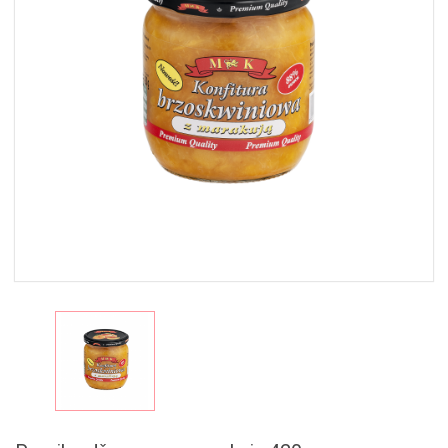
MAISTAS
RINKINIAI
🎁