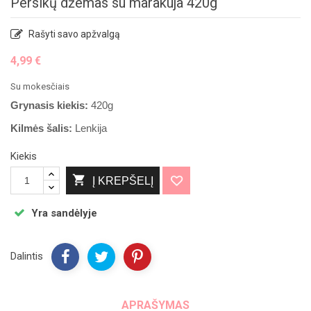
Persikų džemas su marakuja 420g
Rašyti savo apžvalgą
4,99 €
Su mokesčiais
Sausai
Grynasis kiekis:
420g
sumos
Kilmės šalis:
Lenkija
Kiekis

Į KREPŠELĮ
Yra sandėlyje
Dalintis
APRAŠYMAS