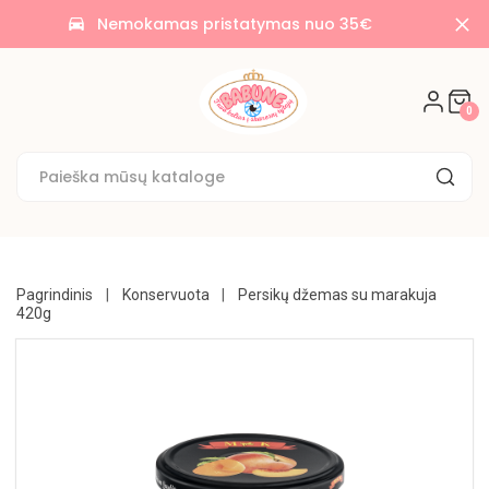
AKCIJOS
Nemokamas pristatymas nuo 35€
time_to_leave
🌟
SALDAINIAI
0
🍭
SAUSAINIAI
🍪
KONDITERIJA
UŽKANDŽIAI
Pagrindinis
Konservuota
Persikų džemas su marakuja
420g
GĖRIMAI
BAKALĖJA
KONSERVUOTA
NE