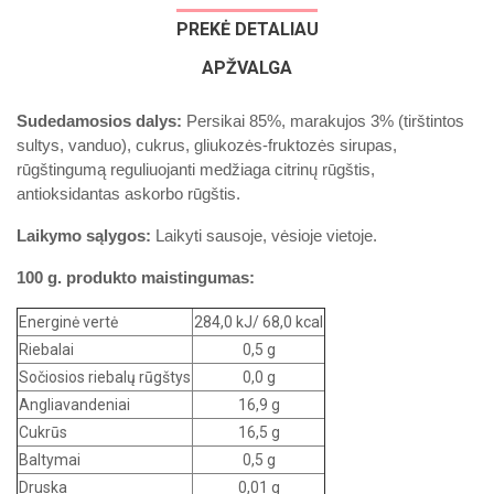
PREKĖ DETALIAU
APŽVALGA
Sudedamosios dalys:
Persikai 85%, marakujos 3% (tirštintos
sultys, vanduo), cukrus, gliukozės-fruktozės sirupas,
rūgštingumą reguliuojanti medžiaga citrinų rūgštis,
antioksidantas askorbo rūgštis.
Laikymo sąlygos:
Laikyti sausoje, vėsioje vietoje.
100 g. produkto maistingumas:
Energinė vertė
284,0 kJ/ 68,0 kcal
Riebalai
0,5 g
Sočiosios riebalų rūgštys
0,0 g
Angliavandeniai
16,9 g
Cukrūs
16,5 g
Baltymai
0,5 g
Druska
0,01 g