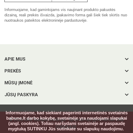
Informuojame, kad gamintojams vis naujinant produkto pakuotės
dizainą, reali prekės išvaizda, įpakavimo forma gali šiek tiek skirtis nuo
nuotraukos pateiktos elektroninėje parduotuvėje.
APIE MUS
PREKĖS
MŪSŲ ĮMONĖ
JŪSŲ PASKYRA
Informuojame, kad siekiant pagerinti internetinės svetainės
babune.lt darbo kokybę, svetainėje yra naudojami slapukai
© 2026 UAB 'Baltijos bretlingis'. Sprendimas įgivendintas UAB
(angl. cookies). Toliau naršydami svetainėje ar paspaudę
CODEBASE.
mygtuką SUTINKU Jūs sutinkate su slapukų naudojimu.